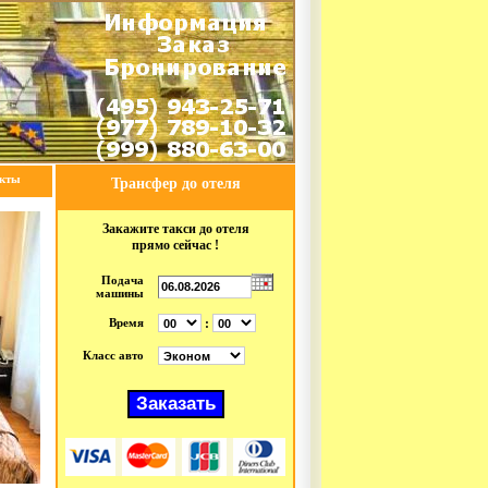
акты
Трансфер до отеля
Закажите такси до отеля
прямо сейчас !
Подача
машины
:
Время
Класс авто