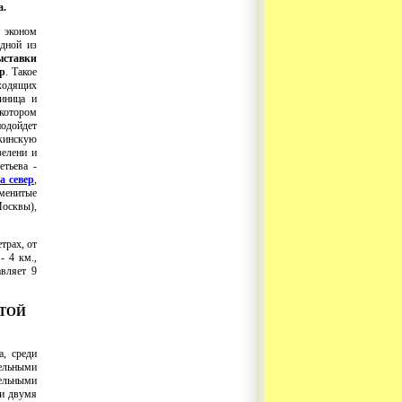
а.
эконом
одной из
ыставки
р
. Такое
оходящих
иница и
 котором
дойдет
кинскую
зелени и
етьева -
а север
,
аменитые
Москвы),
трах, от
- 4 км.,
авляет 9
ОТОЙ
а, среди
ельными
дельными
 и двумя