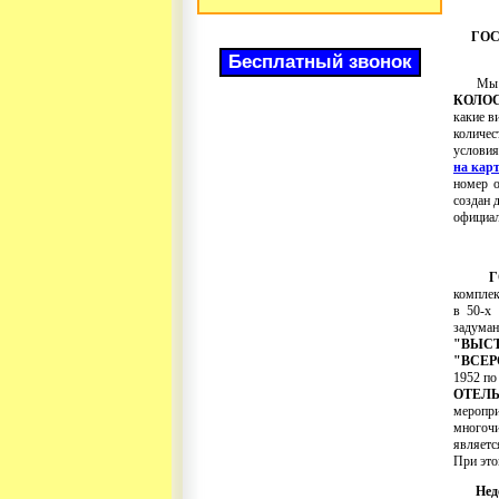
ГОС
Мы рад
КОЛО
какие 
количе
услови
на кар
номер о
создан 
официал
Г
комплек
в 50-х 
задума
"ВЫС
"ВСЕ
1952 по
ОТЕЛЬ
меропр
многоч
являетс
При это
Нед