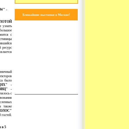
W" -
Ближайшие выставки в Москве!
ЛОТОЙ
е узнать
 большое
мится с
остиницы
вившийся
й ресурс
является
тиничный
текторов
кса было
ДНХ" -
ВВЦ" -
лялось с
твования
сленных
а также
ОЛОС"
 гостей.
 в 5