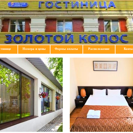
стинице
Номера и цены
Формы оплаты
Расположение
Конт