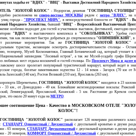
инутах ходьбы от "ВДНХ" - "ВВЦ" - Выставки Достижений Народного Хозяйств
ОТЕЛЬ "ЗОЛОТОЙ КОЛОС"
- Недорогая, дешевая
"ГОСТИНИЦА СТОЛИЦЫ"
, удобно расположена на
северо-востоке МОСКВЫ
рядом с
метро "ВДНХ"
, на 
 улиц города -
"ПРОСПЕКТ МИРА"
, в непосредственной близости от
"ВДНХ" - В
ений Народного Хозяйства
, бывший
"ВВЦ" - Всероссийский Выставочный Цент
жение особенно подходит для гостей и участников выставок, фестивалей, ежегодно пр
ритории
"ВДНХ"
и выставочного комплекса в
"СОКОЛЬНИКАХ"
. Удобна гост
енам, так как позволяет быстро добраться до спорткомплекса
"ОЛИМПИЙСКИЙ"
, в
ят различные мероприятия. Так же
ГОСТИНИЦА "ЗОЛОТОЙ КОЛОС"
по
дуальным туристам, желающим осмотреть достопримечательности столицы - Остан
ню, телецентр, Музей Космонавтики, Главный Ботанический сад, который утопает в 
 Национальный заповедник "Лосиный остров", а так же Музей-усадьбу графа Шерем
из любимых мест отдыха москвичей и гостей столицы. По
Проспекту Мира и далее н
лавскому шоссе пролегает популярный туристический маршрут, который ведет в зн
усские города, богатые памятниками зодчества 12 - 14 веков - Загорск (70 км от 
вль-Залесский (140 км), Ростов Великий (210 км), Ярославль (263 км).
опорта Шереметьево,
ГОСТИНИЦА "ЗОЛОТОЙ КОЛОС"
находится в 23 киломе
 - 33 км., от Домодедово - 49 км. Ближайшие железнодорожные вокзалы: Рижский 
ский, Ленинградский, Ярославский, Казанский - 5 км. Расстояние до Кремля сост
ров, это около 20 минут езды на
МЕТРО
.
ошее соотношение Цена - Качество в МОСКОВСКОМ ОТЕЛЕ "ЗОЛ
КОЛОС"!
ГОСТИНИЦА "ЗОЛОТОЙ КОЛОС"
располагает 126 номерами различного класс
х:
СТАНДАРТ Одноместный / Двухместный
с двуспальной кроватью и двумя разд
ми - 65 номеров,
СТАНДАРТ Двухкомнатный
с двуспальной кроватью и двумя раз
ми - 20 номеров,
КОМФОРТ Одноместный / Двухместный
с двуспальной кроватью