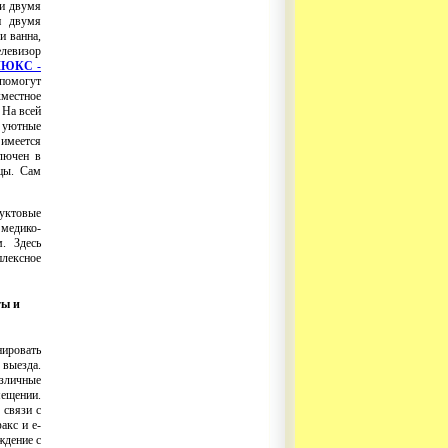
 и двумя
и двумя
и ванна,
елевизор
ЛЮКС -
помогут
местное
. На всей
, уютные
 имеется
ючен в
цы
. Сам
дуктовые
медико-
. Здесь
лексное
ы и
нировать
выезда.
азличные
ещении.
 связи с
акс и e-
ждение с