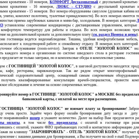
ными кроватями - 10 номеров,
КОМФОРТ Двухкомнатный
с двуспальной кроватью
ьными кроватями - 16 номеров,
ЛЮКС - СТУДИО
с двуспальной кроватью 
ными кроватями - 15 номеров. Все номера
оборудованны санузлом (душевая кабина ил
а, унитаз, комплект полотенец, туалетные принадлежности). Во всех номерах имеется т
жностью приема зарубежных каналов и мини-бар, холодильник. В номерах категории
ИО
установлены современные кондиционеры с дистанционным управлением, которые 
ь комфортную температуру для работы и отдыха. Во всех номерах возможно трех
ние на дополнительной кровати за дополнительную плату (
см. раздел Номера и цены
)
рии гостиницы ведется видеонаблюдение. Тишина, удобная комфортабельная мебель
асполагают к плодотворной работе и спокойному отдыху. В номерах всех категорий
уточное обслуживание (room-service). Завтрак в
ОТЕЛЕ "ЗОЛОТОЙ КОЛОС"
вкл
ть каждого номера и организован по системе шведского стола в
ресторане гостини
н предлагает не только завтраки, но и комплексные обеды и комплексные ужины.
м с
ГОСТИНИЦЕЙ "ЗОЛОТОЙ КОЛОС"
, в шаговой доступности находятся: про
ны, кафе, рестораны, парикмахерская. Так же рядом открыт многопрофильный 
стический оздоровительный центр, оснащенный самым современным оборудованием
получить квалифицированные консультации врачей-специалистов, провести комп
ское обследование и лечение на основе современных методик.
бронируйте номер в ГОСТИНИЦЕ "ЗОЛОТОЙ КОЛОС" в МОСКВЕ без предоплат
банковской карты, с оплатой на месте при размещении.
ГОСТИНИЦА "ЗОЛОТОЙ КОЛОС"
не взимает плату за бронирование
! Забро
ицу очень просто. Задайте через форму онлайн бронирования дату заезда и дату 
те понравившийся
номер
и укажите количество. Далее на выбор Вам предлагаются р
нты оплаты
, в том числе
без предоплаты
, с оплатой в гостинице при разм
ившись с оплатой, укажите ФИО прибывающих гостей и контактную информацию для
Нажав на клавишу
"
ЗАБРОНИРОВАТЬ
" - ОТЕЛЬ "ЗОЛОТОЙ КОЛОС"
получает ф
едомление с вашими данными для бронирования, а Вы получаете на свой e-mail Подтвер