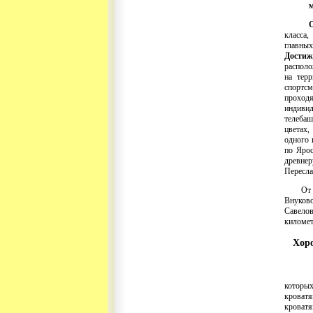
м
класса
главных
Достиж
располо
на тер
спортсм
проход
индиви
телебаш
цветах,
одного 
по Ярос
древнер
Пересла
От аэр
Внуково
Савелов
километ
Хор
которы
кроватя
кроватя