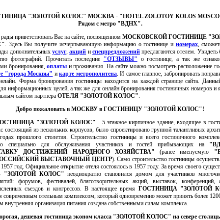
ТИНИЦА "ЗОЛОТОЙ КОЛОС" МОСКВА - "HOTEL ZOLOTOY KOLOS MOSCO
Рядом с метро "ВДНХ".
ы приветствовать Вас на сайте, посвященном
МОСКОВСКОЙ ГОСТИНИЦЕ "ЗО
С"
. Здесь Вы получите исчерпывающую информацию о гостинице и
номерах
, сможет
виды дополнительных
услуг
,
акций
и
спецпредложений
предлагаются отелем. Увидеть
ство фотографий. Прочитать последние
"ОТЗЫВЫ"
о гостинице, а так же ознако
ями бронирования,
оплаты
и проживания. На сайте можно посмотреть расположение г
те "города Москвы"
и
карте метрополитена
. И самое главное, забронировать понра
нлайн. Форма бронирования гостиницы находится на каждой странице сайта. Данны
для информационных целей, а так же для онлайн бронирования гостиничных номеров и 
ьным сайтом партнера
ОТЕЛЯ "ЗОЛОТОЙ КОЛОС"
.
Добро пожаловать в МОСКВУ в ГОСТИНИЦУ "ЗОЛОТОЙ КОЛОС"!
ОСТИНИЦА "ЗОЛОТОЙ КОЛОС"
- 5-этажное кирпичное здание, входящее в гос
с состоящий из нескольких корпусов, было спроектировано группой талантливых архи
годах прошлого столетия. Строительство гостиницы и всего гостиничного компле
но специально для обслуживания участников и гостей прибывающих на
"В
ТАВКУ ДОСТИЖЕНИЙ НАРОДНОГО ХОЗЯЙСТВА"
(ранее именуемую
"
РОССИЙСКИЙ ВЫСТАВОЧНЫЙ ЦЕНТР
). Само строительство гостиницы осуществ
 1957 год. Официальное открытие отеля состоялось в 1957 году. За время своего сущес
 "ЗОЛОТОЙ КОЛОС"
неоднократно становился домом для участников многочи
иятий: форумов, фестивалей, благотворительных акций, выставок, конференций, 
исленных съездов и конгрессов. В настоящее время
ГОСТИНИЦА "ЗОЛОТОЙ К
я современным отельным комплексом, который одновременно может принять более 1200
м внутренняя организация питания создана собственными силам комплекса.
орогая, дешевая гостиница эконом класса "ЗОЛОТОЙ КОЛОС" на севере столицы