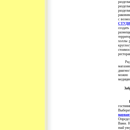
раздель
раздел
раздель
раковин
с возмо
СТУД
создат
размеще
террито
холлы р
круглос
стоимос
рестора
Рядо
магази
диагно
можно 
медицин
За
гостин
Выбери
вариа
Определ
Вами. 
mail ув